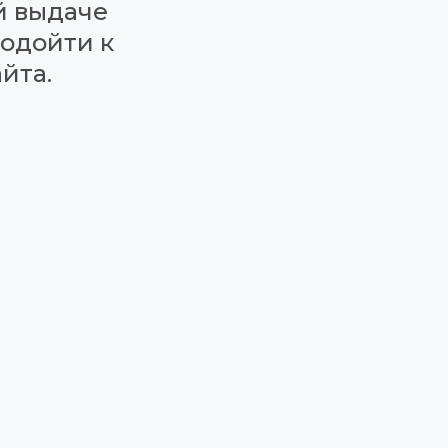
 выдаче 
одойти к 
йта.