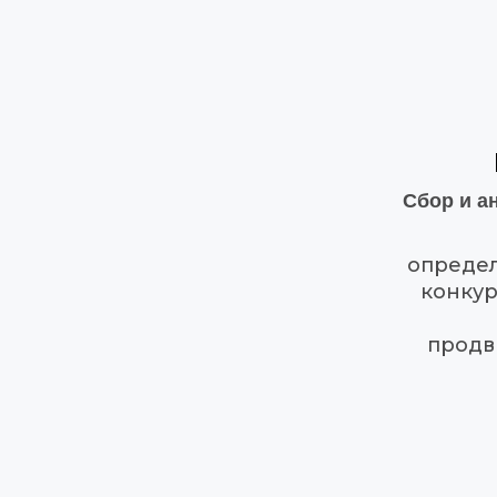
Сбор и а
определ
конкур
продв