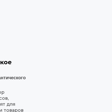
кое 
нтического 
р 
ов, 
т для 
и товаров 