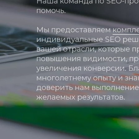
Наша команда по SEO-про
помочь. 
Мы предоставляем 
компл
индивидуальные SEO реше
вашей отрасли, которые п
повышения видимости, пр
увеличения конверсии. Бл
многолетнему опыту и зна
доверить нам выполнение 
желаемых результатов.