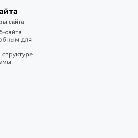
айта
ры сайта
-сайта 
обным для 
 структуре 
емы.