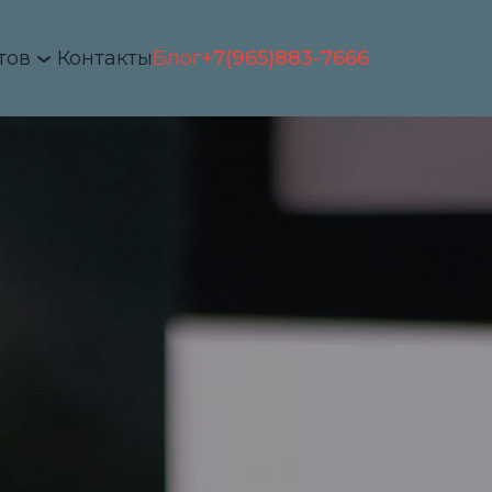
тов
Контакты
Блог
+7(965)883-7666