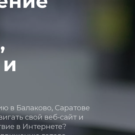
ние 
 
и 
ю в Балаково, Саратове 
игать свой веб-сайт и 
твие в Интернете?