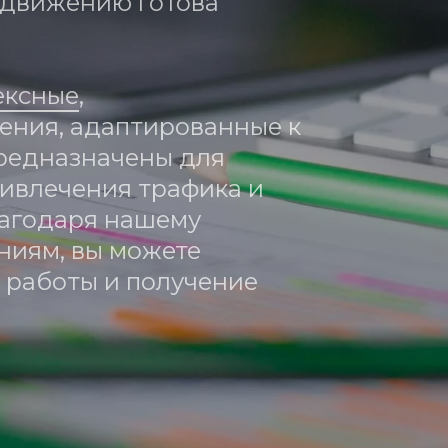
движению готова 
ексные
, 
ния, адаптированные к 
редназначены для 
ивлечения трафика и 
агодаря нашему 
ниям, вы можете 
работы и получение 