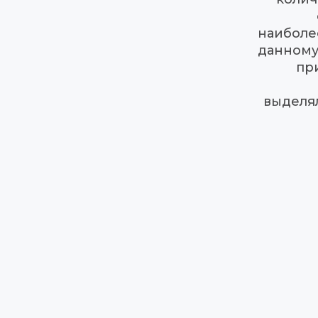
наиболе
данному 
пр
выделял