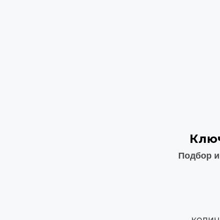
Клю
Подбор и
колич