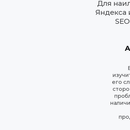
Для наил
Яндекса 
SEO
А
изучит
его с
сторо
пробл
наличи
про