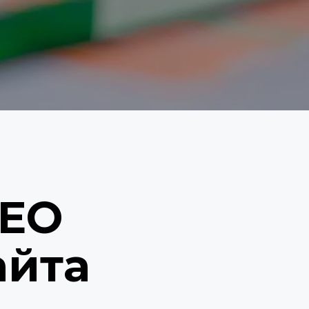
EO 
айта